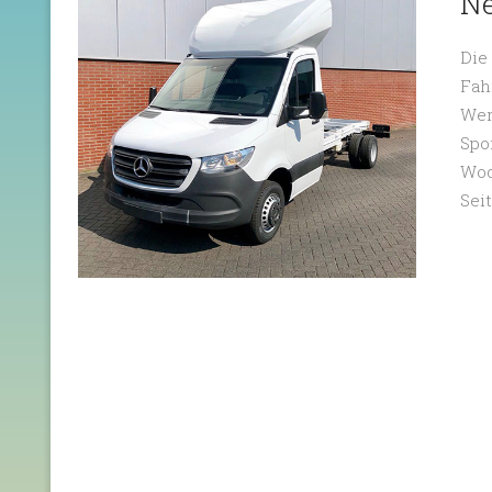
Ne
Die
Fah
Wer
Spo
Woc
Sei