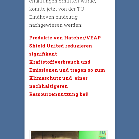
erfahrungen ermittelt wurde,
konnte jetzt von der TU
Eindhoven eindeutig
nachgewiesen werden:
Produkte von Hatcher/VEAP
Shield United reduzieren
signifikant
Kraftstoffverbrauch und
Emissionen und tragen so zum
Klimaschutz und einer
nachhaltigeren
Ressourcennutzung bei!