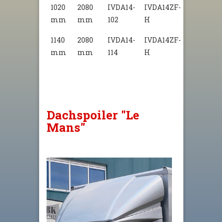
1020
2080
IVDA14-
IVDA14ZF-
mm
mm
102
H
1140
2080
IVDA14-
IVDA14ZF-
mm
mm
114
H
Dachspoiler "Le
Mans"