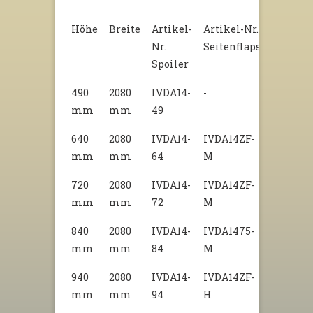
Höhe
Breite
Artikel-
Artikel-Nr.
Nr.
Seitenflaps
Spoiler
490
2080
IVDA14-
-
mm
mm
49
640
2080
IVDA14-
IVDA14ZF-
mm
mm
64
M
720
2080
IVDA14-
IVDA14ZF-
mm
mm
72
M
840
2080
IVDA14-
IVDA1475-
mm
mm
84
M
940
2080
IVDA14-
IVDA14ZF-
mm
mm
94
H