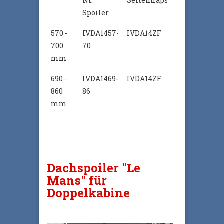
Nr.
Seitenflaps
Spoiler
570 -
IVDA1457-
IVDA14ZF
700
70
mm
690 -
IVDA1469-
IVDA14ZF
860
86
mm
Dachspoiler "Le
Mans" für
Doppelkabine