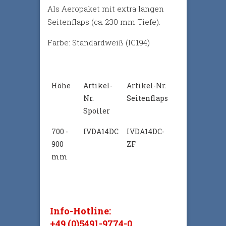
Als Aeropaket mit extra langen
Seitenflaps (ca. 230 mm Tiefe).
Farbe: Standardweiß (IC194)
Höhe
Artikel-
Artikel-Nr.
Nr.
Seitenflaps
Spoiler
700 -
IVDA14DC
IVDA14DC-
900
ZF
mm
Info-Hotline:
+49 (0)5491-9774-0