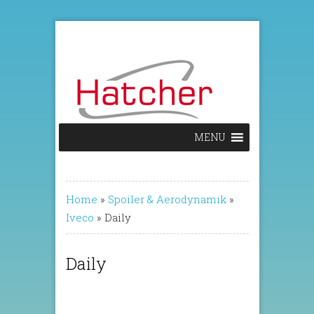
MENU
Home
»
Spoiler & Aerodynamik
»
Iveco
»
Daily
Daily