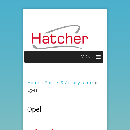
MENU
Home
»
Spoiler & Aerodynamik
»
Opel
Opel