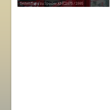
Seitenflaps zu Spoiler XNC2675 / 2695